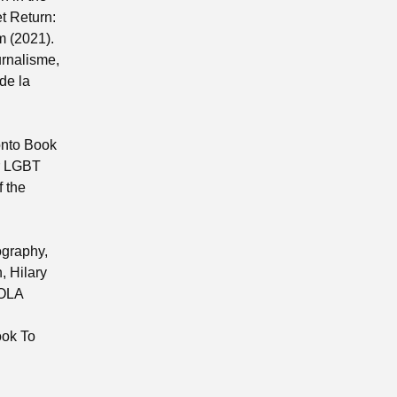
t Return:
 (2021).
urnalisme,
de la
onto Book
or LGBT
 the
ography,
, Hilary
 OLA
ok To