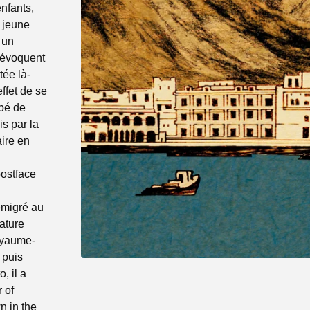
nfants,
n jeune
 un
s évoquent
tée là-
ffet de se
ppé de
is par la
aire en
postface
émigré au
ature
oyaume-
 puis
, il a
 of
n in the