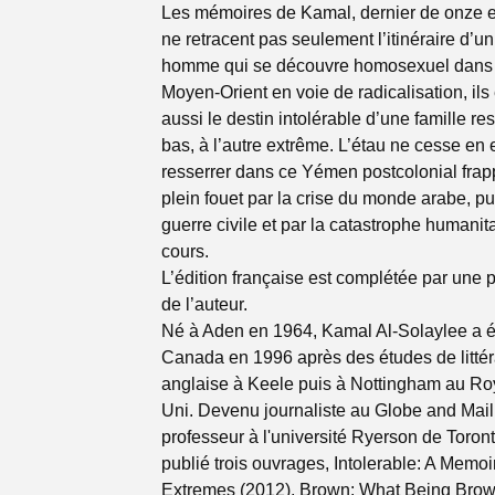
Les mémoires de Kamal, dernier de onze e
ne retracent pas seulement l’itinéraire d’u
homme qui se découvre homosexuel dans
Moyen-Orient en voie de radicalisation, il
aussi le destin intolérable d’une famille res
bas, à l’autre extrême. L’étau ne cesse en e
resserrer dans ce Yémen postcolonial fra
plein fouet par la crise du monde arabe, pu
guerre civile et par la catastrophe humanit
cours.
L’édition française est complétée par une 
de l’auteur.
Né à Aden en 1964, Kamal Al-Solaylee a 
Canada en 1996 après des études de littér
anglaise à Keele puis à Nottingham au R
Uni. Devenu journaliste au Globe and Mail
professeur à l'université Ryerson de Toronto
publié trois ouvrages, Intolerable: A Memoir
Extremes (2012), Brown: What Being Brow