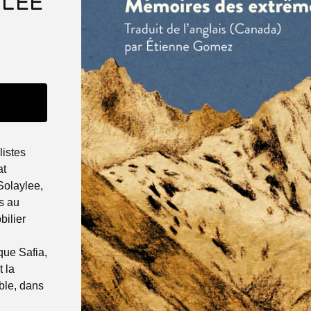
LEE
listes
at
Solaylee,
is au
ilier
que Safia,
 la
ble, dans