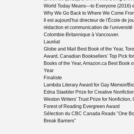
World Today Means—to Everyone (2016) e
Why We Go Back to Where We Come From
Il est aujourd'hui directeur de l'École de jo
rédaction et communication de l'université 
Colombie-Britannique à Vancouver.
Lauréat
Globe and Mail Best Book of the Year, Tor
Award, Canadian Booksellers' Top Pick f
Books of the Year, Amazon.ca Best Book of
Year
Finaliste
Lambda Literary Award for Gay Memoir/Bi
Edna Staebler Prize for Creative Nonfiction
Weston Writers' Trust Prize for Nonfiction,
Forest of Reading Evergreen Award
Sélection du CBC Canada Reads "One Bo
Break Barriers"